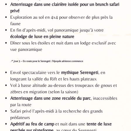
Atterrissage dans une clairière isolée pour un brunch safari
privé
Exploration au sol en 4x4 pour observer de plus près la
faune
En fin d’après-midi, vol panoramique jusqu’à votre
écolodge de luxe en pleine nature
Dîner sous les étoiles et nuit dans un lodge exclusif avec
vue panoramique
📍
Jour 3 – En route pour le Serengeti : l’épopée aérienne commence
Envol spectaculaire vers le
mythique Serengeti
, en
longeant la vallée du Rift et les hauts plateaux
Vol à basse altitude au-dessus des troupeaux de gnous et
zèbres en migration (selon la saison)
Atterrissage dans une zone reculée du parc
, inaccessibles
par la route
Safari privé l’après-midi à la recherche des grands
prédateurs
Apéritif au feu de camp
et nuit dans une
tente de luxe
perchée sur plateforme
, au cœur du Serengeti