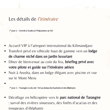
Les détails de
l'itinéraire
📍
Jour 1 – Arrivée à Arusha & Préparation au Vol
Accueil VIP à l’aéroport international du Kilimandjaro
Transfert privé en véhicule haut de gamme vers un
lodge
de charme niché dans un jardin luxuriant
Dîner de bienvenue au coin du feu,
briefing privé avec
votre pilote et guide sur l’itinéraire aérien
Nuit à Arusha, dans un lodge élégant avec piscine et vue
sur le Mont Meru
📍
Jour 2 – Tarangire vu du ciel : Vol au-dessus des baobabs et des éléphants
Décollage en hélicoptère vers le
parc national de Tarangire
: survol des rivières sinueuses, des forêts d’acacias et des
troupeaux d’éléphants