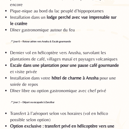
encore
Pique-nique au bord du lac peuplé d’hippopotames
Installation dans un
lodge perché avec vue imprenable sur
le cratère
Dîner gastronomique autour du feu
📍
Jour 6 – Retour aérien vers Arusha & Escale gourmande
Dernier vol en hélicoptère vers Arusha, survolant les
plantations de café, villages masaï et paysages volcaniques
Escale dans une plantation pour une pause café gourmande
et visite privée
Installation dans votre
hôtel de charme à Arusha
pour une
soirée de repos
Dîner libre ou option gastronomique avec chef privé
📍
Jour 7 – Départ ou escapade à Zanzibar
Transfert à l’aéroport selon vos horaires (vol en hélico
possible selon option)
Option exclusive : transfert privé en hélicoptère vers une