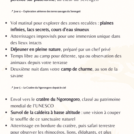
📍
Jour 4 – Exploration aérienne des terres sauvages du Serengeti
Vol matinal pour explorer des zones reculées :
plaines
infinies, lacs secrets, cours d’eau sinueux
Atterrissages improvisés pour une immersion unique dans
des lieux intacts
Déjeuner en pleine nature
, préparé par un chef privé
Temps libre au camp pour détente, spa ou observation des
animaux depuis votre terrasse
Deuxième nuit dans votre
camp de charme
, au son de la
savane
📍
Jour 5 – Le Cratère du Ngorongoro depuis le ciel
Envol vers le
cratère du Ngorongoro
, classé au patrimoine
mondial de l’UNESCO
Survol de la caldeira à basse altitude
: une vision à couper
le souffle de ce sanctuaire naturel
Atterrissage en bordure du cratère, puis safari terrestre
pour observer les rhinocéros, lions, éléphants, et plus